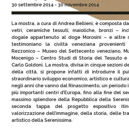
30 settembre 2014 - 30 novembre 2014
La mostra, a cura di Andrea Bellieni, è composta da 
vetri, ceramiche tessuti, maioliche, bronzi – inc
dogale appartenuto al doge Morosini – e altre s
testimoniano la civiltà veneziana provenienti
Rezzonico – Museo del Settecento veneziano, Mu
Mocenigo – Centro Studi di Storia del Tessuto e
Carlo Goldoni. La mostra, divisa in cinque sezioni de
della città, si propone infatti di introdurre il pu
straordinario sviluppo economico, artistico e cultura
negli anni che vanno dal Rinascimento, un periodo in
più importanti centri d’Europa, fino alla fine del se
massimo splendore della Repubblica della Sereniss
seconda tappa del progetto espositivo itin
valorizzazione dell’immagine, della storia, delle tr
artistico della Serenissima.