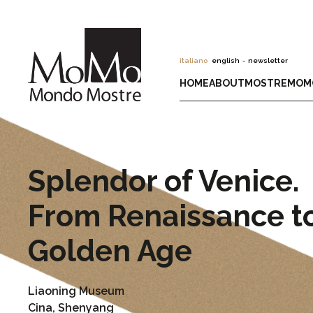
italiano
english
-
newsletter
HOME
ABOUT
MOSTRE
MOM
Splendor of Venice.
From Renaissance t
Golden Age
Liaoning Museum
Cina, Shenyang