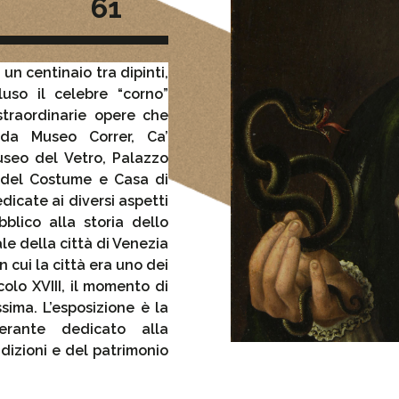
61
un centinaio tra dipinti,
luso il celebre “corno”
traordinarie opere che
 da Museo Correr, Ca’
seo del Vetro, Palazzo
 del Costume e Casa di
dicate ai diversi aspetti
bblico alla storia dello
le della città di Venezia
 cui la città era uno dei
colo XVIII, il momento di
ima. L’esposizione è la
erante dedicato alla
adizioni e del patrimonio